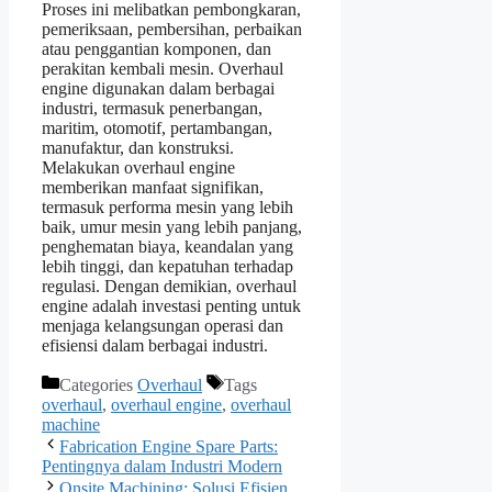
Proses ini melibatkan pembongkaran,
pemeriksaan, pembersihan, perbaikan
atau penggantian komponen, dan
perakitan kembali mesin. Overhaul
engine digunakan dalam berbagai
industri, termasuk penerbangan,
maritim, otomotif, pertambangan,
manufaktur, dan konstruksi.
Melakukan overhaul engine
memberikan manfaat signifikan,
termasuk performa mesin yang lebih
baik, umur mesin yang lebih panjang,
penghematan biaya, keandalan yang
lebih tinggi, dan kepatuhan terhadap
regulasi. Dengan demikian, overhaul
engine adalah investasi penting untuk
menjaga kelangsungan operasi dan
efisiensi dalam berbagai industri.
Categories
Overhaul
Tags
overhaul
,
overhaul engine
,
overhaul
machine
Fabrication Engine Spare Parts:
Pentingnya dalam Industri Modern
Onsite Machining: Solusi Efisien