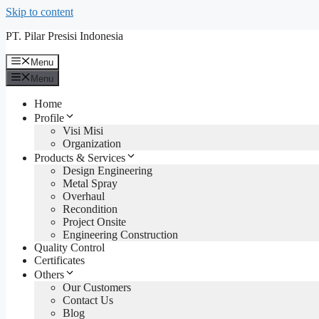
Skip to content
PT. Pilar Presisi Indonesia
Menu
Menu
Home
Profile
Visi Misi
Organization
Products & Services
Design Engineering
Metal Spray
Overhaul
Recondition
Project Onsite
Engineering Construction
Quality Control
Certificates
Others
Our Customers
Contact Us
Blog